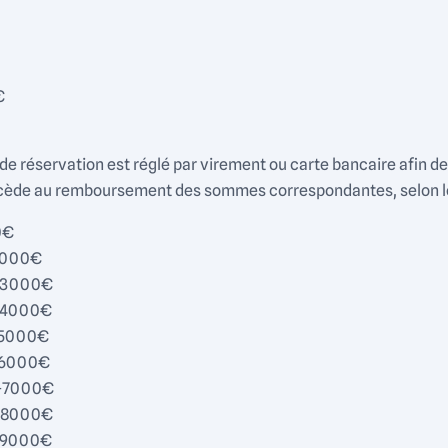
€
e réservation est réglé par virement ou carte bancaire afin de
cède au remboursement des sommes correspondantes, selon les
0€
-2000€
1-3000€
1-4000€
1-5000€
1-6000€
1-7000€
1-8000€
1-9000€