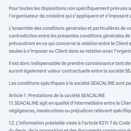
Pour toutes les dispositions non spécifiquement prévues au
l’organisateur de croisière qui s’appliquent et s’imposent 
L’ensemble des conditions générales et particulières de ve
contradiction entre les présentes conditions générales de 
prévaudront en ce qui concerne la relation entre le Client
seules à s’imposer au Client dans sa relation avec l’organi
Il est donc indispensable de prendre connaissance tant de
auront également valeur contractuelle entre la société SE
Les conditions spécifiques à la société SEACALINE sont par
Article 1 : Prestations de la société SEACALINE
1.1. SEACALINE agit en qualité d’intermédiaire entre le Cli
négligences, inexécutions ou préjudices relevant spécifique
1.2. L’information préalable visée à l’article R211-7 du C
du devis, de la proposition et des documents communiqués pa