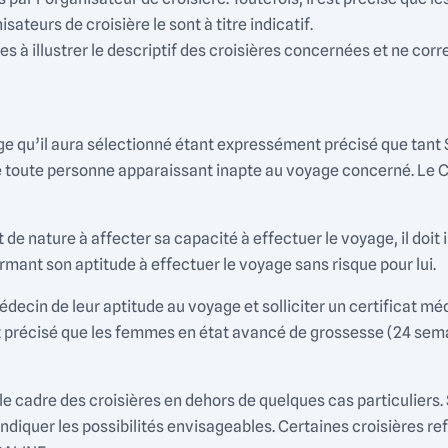
teurs de croisière le sont à titre indicatif.
à illustrer le descriptif des croisières concernées et ne cor
yage qu’il aura sélectionné étant expressément précisé que tant
 de toute personne apparaissant inapte au voyage concerné. Le C
st de nature à affecter sa capacité à effectuer le voyage, il d
rmant son aptitude à effectuer le voyage sans risque pour lui.
ecin de leur aptitude au voyage et solliciter un certificat mé
ant précisé que les femmes en état avancé de grossesse (24 se
e cadre des croisières en dehors de quelques cas particuliers.
indiquer les possibilités envisageables. Certaines croisières re