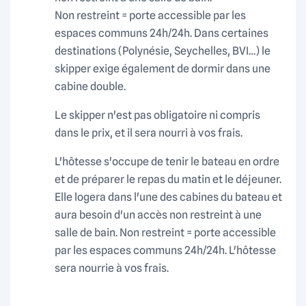
différentes zones du bateau.
Non restreint = porte accessible par les
espaces communs 24h/24h. Dans certaines
Intérieur : un confort digne d’un
destinations (Polynésie, Seychelles, BVI…) le
hôtel flottant
skipper exige également de dormir dans une
Signé par le cabinet
Nauta Design
, l’intérieur du
cabine double.
Catamaran Bali Catsmart est lumineux, chaleureux et
Le skipper n'est pas obligatoire ni compris
raffiné :
dans le prix, et il sera nourri à vos frais.
4 cabines doubles
L'hôtesse s'occupe de tenir le bateau en ordre
2 cabines simple en pointe
et de préparer le repas du matin et le déjeuner.
2 salles de bain (wc + douche)
Elle logera dans l'une des cabines du bateau et
aura besoin d'un accès non restreint à une
Carré spacieux avec
vue panoramique à 360°
salle de bain. Non restreint = porte accessible
Cuisine ouverte entièrement équipée avec plan de
par les espaces communs 24h/24h. L'hôtesse
travail généreux
sera nourrie à vos frais.
Nombreux rangements et finitions soignées
Finitions modernes et matériaux de qualité