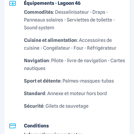
Équipements - Lagoon 46
Grâce à une large baie vitrée coulissante, le carré
Commodités
: Dessalinisateur - Draps -
s’ouvre totalement sur le cockpit arrière, créant un
Panneaux solaires - Serviettes de toilette -
vaste espace de vie intérieur/extérieur idéal pour la
Sound system
vie à bord.
Cuisine et alimentation
: Accessoires de
cuisine - Congélateur - Four - Réfrigérateur
Performances & manœuvrabilité
Navigation
: Pilote - livre de navigation - Cartes
Le Bali Catsmart est conçu pour offrir une navigation
nautiques
simple, confortable et sécurisante. :
Sport et détente
: Palmes-masques-tubas
D'une grand-voile à corne offrant d'excellentes
performances sous voile
Standard
: Annexe et moteur hors bord
D'un génois sur enrouleur pour des manœuvres
Sécurité
: Gilets de sauvetage
facilitées
D'un plan de pont ergonomique permettant une
navigation fluide, même avec un équipage réduit
Conditions