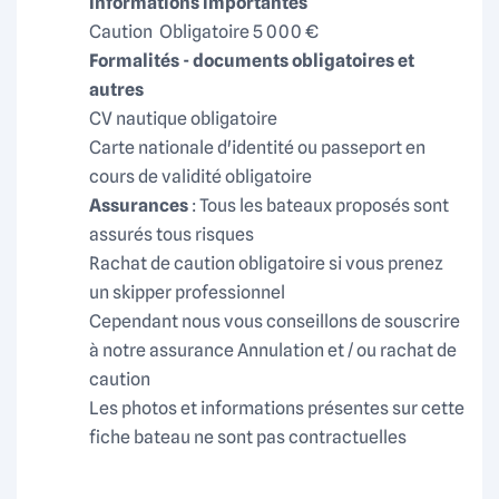
Informations importantes
D'une carène moderne garantissant stabilité,
Caution
Obligatoire 5 000 €
confort et excellente tenue à la mer
Formalités - documents obligatoires et
Caractéristiques techniques
autres
CV nautique obligatoire
Longueur hors tout :
11,78 m
Carte nationale d'identité ou passeport en
Largeur :
6,46 m
cours de validité obligatoire
Assurances
: Tous les bateaux proposés sont
Tirant d'eau :
1,10 m
assurés tous risques
Capacité couchages :
jusqu'à 8 personnes
Rachat de caution obligatoire si vous prenez
Réservoir d'eau douce :
660 L
un skipper professionnel
Cependant nous vous conseillons de souscrire
Réservoir de carburant :
400 L
à notre assurance Annulation et / ou rachat de
caution
Les photos et informations présentes sur cette
fiche bateau ne sont pas contractuelles