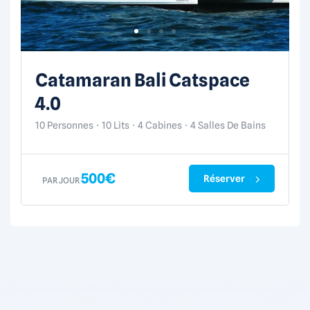
Catamaran Lagoon 46
10 Personnes
10 Lits
6 Cabines
4 Salles De Bains
600
€
Réserver
PAR JOUR